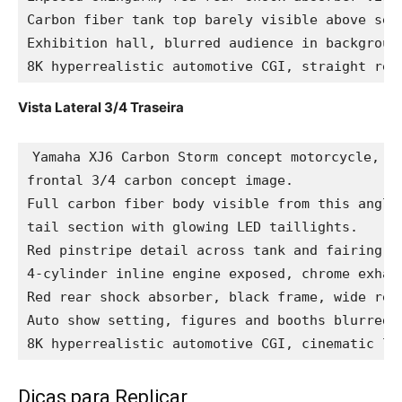
Carbon fiber tank top barely visible above seat
Exhibition hall, blurred audience in background
8K hyperrealistic automotive CGI, straight rea
Vista Lateral 3/4 Traseira
Yamaha XJ6 Carbon Storm concept motorcycle, re
frontal 3/4 carbon concept image.

Full carbon fiber body visible from this angle
tail section with glowing LED taillights.

Red pinstripe detail across tank and fairing pa
4-cylinder inline engine exposed, chrome exhaus
Red rear shock absorber, black frame, wide rear
Auto show setting, figures and booths blurred i
8K hyperrealistic automotive CGI, cinematic li
Dicas para Replicar