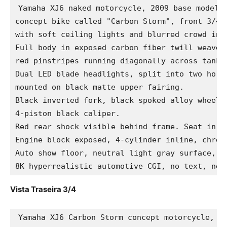
Yamaha XJ6 naked motorcycle, 2009 base model, 
concept bike called "Carbon Storm", front 3/4 v
with soft ceiling lights and blurred crowd in b
Full body in exposed carbon fiber twill weave p
red pinstripes running diagonally across tank a
Dual LED blade headlights, split into two horiz
mounted on black matte upper fairing.

Black inverted fork, black spoked alloy wheels,
4-piston black caliper.

Red rear shock visible behind frame. Seat in da
Engine block exposed, 4-cylinder inline, chrome
Auto show floor, neutral light gray surface, ci
8K hyperrealistic automotive CGI, no text, no 
Vista Traseira 3/4
Yamaha XJ6 Carbon Storm concept motorcycle, re