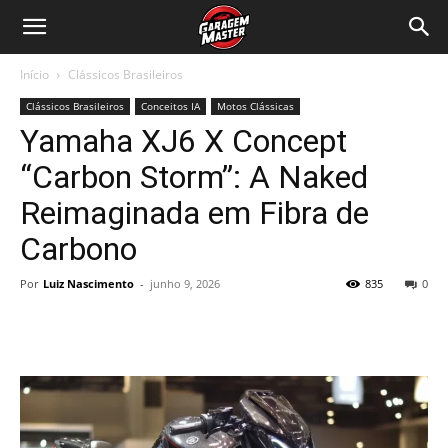
Garagem
Início
Clássicos Brasileiros
Master
Clássicos Brasileiros
Conceitos IA
Motos Clássicas
Yamaha XJ6 X Concept
“Carbon Storm”: A Naked
Reimaginada em Fibra de
Carbono
Por
Luiz Nascimento
-
junho 9, 2026
835
0