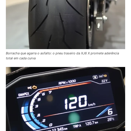
Borracha que agarra o asfalto: o pneu traseiro da XJ6 X promete aderência
total em cada curva