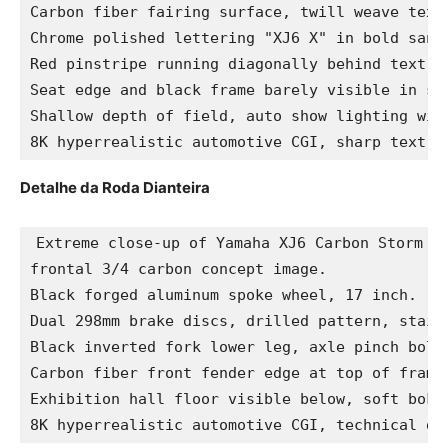
Carbon fiber fairing surface, twill weave textu
Chrome polished lettering "XJ6 X" in bold sans-
Red pinstripe running diagonally behind text, v
Seat edge and black frame barely visible in sof
Shallow depth of field, auto show lighting wit
8K hyperrealistic automotive CGI, sharp text r
Detalhe da Roda Dianteira
Extreme close-up of Yamaha XJ6 Carbon Storm co
frontal 3/4 carbon concept image.

Black forged aluminum spoke wheel, 17 inch.

Dual 298mm brake discs, drilled pattern, stain
Black inverted fork lower leg, axle pinch bolts
Carbon fiber front fender edge at top of frame.
Exhibition hall floor visible below, soft bokeh
8K hyperrealistic automotive CGI, technical de