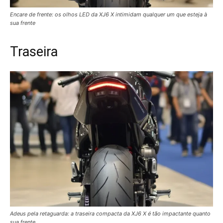
Encare de frente: os olhos LED da XJ6 X intimidam qualquer um que esteja à
sua frente
Traseira
Adeus pela retaguarda: a traseira compacta da XJ6 X é tão impactante quanto
sua frente