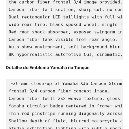
the carbon fiber frontal 3/4 image provided.

Carbon fiber tail section, sharp cut, no conven
Dual rectangular LED taillights with full-width
Wide rear tire, black spoked wheel, single rear
Red rear shock absorber, exposed swingarm in bl
Carbon fiber tank visible from rear angle, red 
Auto show environment, soft background blur wit
8K hyperrealistic automotive CGI, cinematic, n
Detalhe do Emblema Yamaha no Tanque
Extreme close-up of Yamaha XJ6 Carbon Storm co
frontal 3/4 carbon fiber concept image.

Carbon fiber twill 2x2 weave texture, gloss coa
Yamaha circular badge centered in frame: white 
Thin red pinstripe running diagonally across lo
Shallow depth of field, blurred motorcycle comp
Studio exhibition lighting with subtle specular