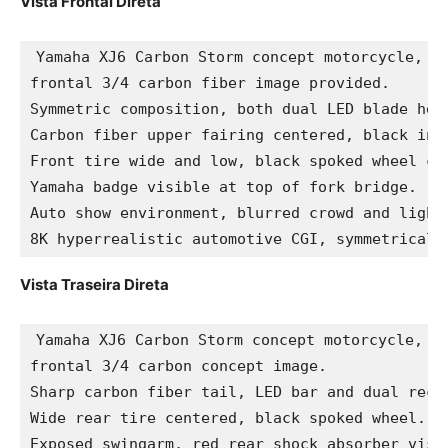
Vista Frontal Direta
Yamaha XJ6 Carbon Storm concept motorcycle, st
frontal 3/4 carbon fiber image provided.

Symmetric composition, both dual LED blade hea
Carbon fiber upper fairing centered, black inve
Front tire wide and low, black spoked wheel cen
Yamaha badge visible at top of fork bridge.

Auto show environment, blurred crowd and lighti
8K hyperrealistic automotive CGI, symmetrical 
Vista Traseira Direta
Yamaha XJ6 Carbon Storm concept motorcycle, st
frontal 3/4 carbon concept image.

Sharp carbon fiber tail, LED bar and dual recta
Wide rear tire centered, black spoked wheel.

Exposed swingarm, red rear shock absorber visib