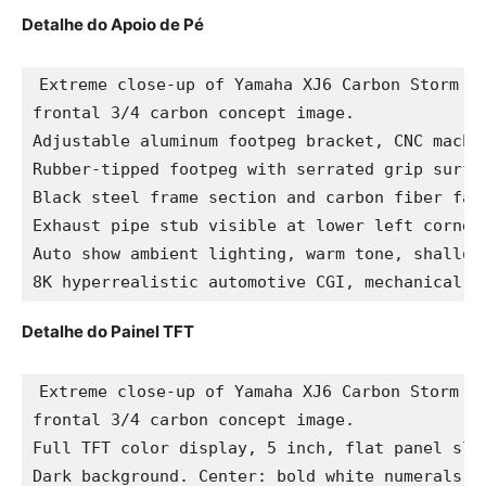
Detalhe do Apoio de Pé
Extreme close-up of Yamaha XJ6 Carbon Storm co
frontal 3/4 carbon concept image.

Adjustable aluminum footpeg bracket, CNC machin
Rubber-tipped footpeg with serrated grip surfac
Black steel frame section and carbon fiber fair
Exhaust pipe stub visible at lower left corner.
Auto show ambient lighting, warm tone, shallow 
8K hyperrealistic automotive CGI, mechanical d
Detalhe do Painel TFT
Extreme close-up of Yamaha XJ6 Carbon Storm co
frontal 3/4 carbon concept image.

Full TFT color display, 5 inch, flat panel slig
Dark background. Center: bold white numerals "1