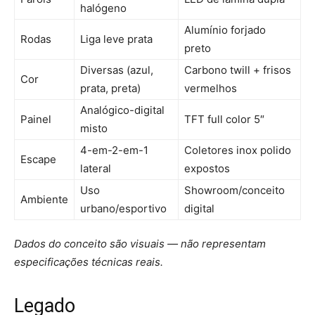
halógeno
Alumínio forjado
Rodas
Liga leve prata
preto
Diversas (azul,
Carbono twill + frisos
Cor
prata, preta)
vermelhos
Analógico-digital
Painel
TFT full color 5″
misto
4-em-2-em-1
Coletores inox polido
Escape
lateral
expostos
Uso
Showroom/conceito
Ambiente
urbano/esportivo
digital
Dados do conceito são visuais — não representam
especificações técnicas reais.
Legado