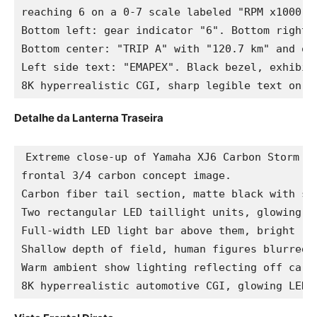
reaching 6 on a 0-7 scale labeled "RPM x1000". 
Bottom left: gear indicator "6". Bottom right: 
Bottom center: "TRIP A" with "120.7 km" and odo
Left side text: "EMAPEX". Black bezel, exhibiti
8K hyperrealistic CGI, sharp legible text on s
Detalhe da Lanterna Traseira
Extreme close-up of Yamaha XJ6 Carbon Storm co
frontal 3/4 carbon concept image.

Carbon fiber tail section, matte black with sub
Two rectangular LED taillight units, glowing re
Full-width LED light bar above them, bright red
Shallow depth of field, human figures blurred i
Warm ambient show lighting reflecting off carbo
8K hyperrealistic automotive CGI, glowing LED 