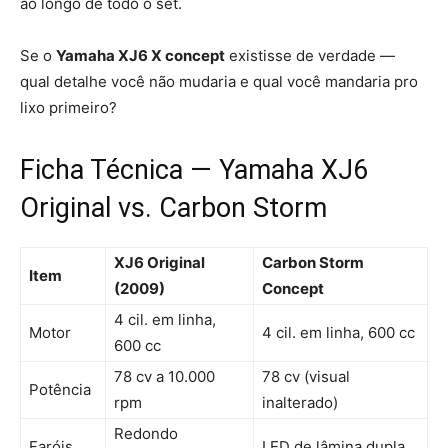
ao longo de todo o set.
Se o
Yamaha XJ6 X concept
existisse de verdade —
qual detalhe você não mudaria e qual você mandaria pro
lixo primeiro?
Ficha Técnica — Yamaha XJ6
Original vs. Carbon Storm
XJ6 Original
Carbon Storm
Item
(2009)
Concept
4 cil. em linha,
Motor
4 cil. em linha, 600 cc
600 cc
78 cv a 10.000
78 cv (visual
Potência
rpm
inalterado)
Redondo
Faróis
LED de lâmina dupla