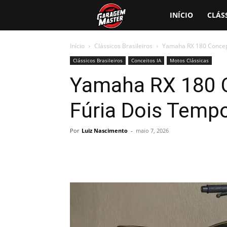
Garagem
INÍCIO
CLÁS
Master
Início
Clássicos Brasileiros
Yamaha RX 180 Concep
Clássicos Brasileiros
Conceitos IA
Motos Clássicas
Yamaha RX 180 
Fúria Dois Temp
Por
Luiz Nascimento
-
maio 7, 2026