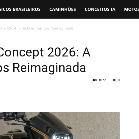
SICOS BRASILEIROS
CAMINHÕES
CONCEITOS IA
MOTOS
t 2026: A Fúria Dois Tempos Reimaginada
Concept 2026: A
os Reimaginada
1022
0