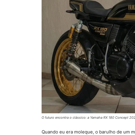
O futuro encontra o clássico: a Yamaha RX 180 Concept 20
Quando eu era moleque, o barulho de um mo