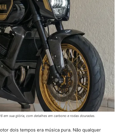
26 em sua glória, com detalhes em carbono e rodas douradas.
tor dois tempos era música pura. Não qualquer