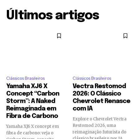
Últimos artigos
Clássicos Brasileiros
Clássicos Brasileiros
Yamaha XJ6 X
Vectra Restomod
Concept “Carbon
2026: O Clássico
Storm”: A Naked
Chevrolet Renasce
Reimaginada em
com IA
Fibra de Carbono
Explore o Chevrolet Vectra
Restomod 2026, uma
Yamaha XJ6 X concept em
reimaginação futurista do
fibra de carbono: veja o
clássico brasileiro por IA.