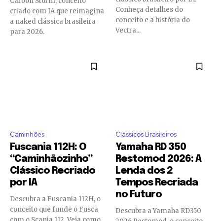
Carbon Storm, conceito
Conheça detalhes do
criado com IA que reimagina
conceito e a história do
a naked clássica brasileira
Vectra...
para 2026.
Caminhões
Clássicos Brasileiros
Fuscania 112H: O
Yamaha RD 350
“Caminhãozinho”
Restomod 2026: A
Clássico Recriado
Lenda dos 2
por IA
Tempos Recriada
no Futuro
Descubra a Fuscania 112H, o
conceito que funde o Fusca
Descubra a Yamaha RD350
com o Scania 112. Veja como