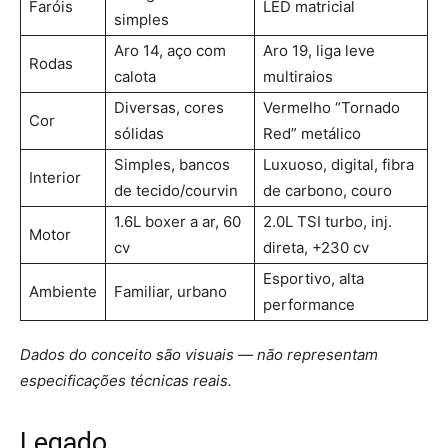
Faróis
LED matricial
simples
Aro 14, aço com
Aro 19, liga leve
Rodas
calota
multiraios
Diversas, cores
Vermelho “Tornado
Cor
sólidas
Red” metálico
Simples, bancos
Luxuoso, digital, fibra
Interior
de tecido/courvin
de carbono, couro
1.6L boxer a ar, 60
2.0L TSI turbo, inj.
Motor
cv
direta, +230 cv
Esportivo, alta
Ambiente
Familiar, urbano
performance
Dados do conceito são visuais — não representam
especificações técnicas reais.
Legado