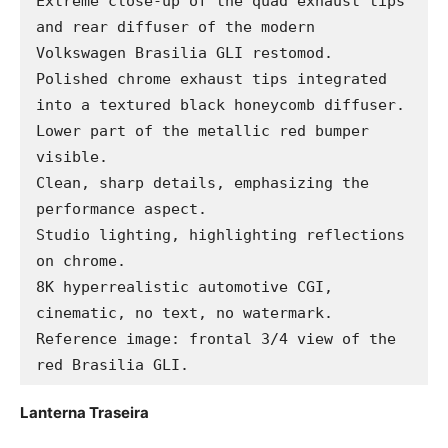
Extreme close-up of the quad exhaust tips 
and rear diffuser of the modern 
Volkswagen Brasilia GLI restomod.

Polished chrome exhaust tips integrated 
into a textured black honeycomb diffuser.

Lower part of the metallic red bumper 
visible.

Clean, sharp details, emphasizing the 
performance aspect.

Studio lighting, highlighting reflections 
on chrome.

8K hyperrealistic automotive CGI, 
cinematic, no text, no watermark.

Reference image: frontal 3/4 view of the 
red Brasilia GLI.
Lanterna Traseira