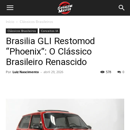
Garagem
Início
Clássicos Brasileiros
Master
Clássicos Brasileiros
Conceitos IA
Brasilia GLI Restomod
“Phoenix”: O Clássico
Brasileiro Renascido
Por
Luiz Nascimento
-
abril 29, 2026
578
0