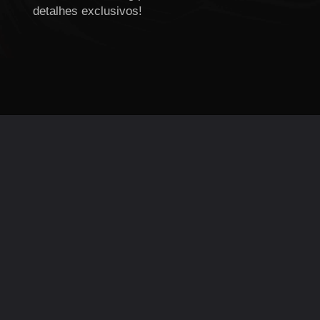
detalhes exclusivos!
Opening
https://garagemmaster.com.br/brasilia-gli-restomod-phoenix-o-classico-brasileiro-renascido/