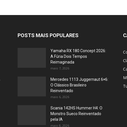
POSTS MAIS POPULARES
C
Yamaha RX 180 Concept 2026:
Co
A Fúria Dois Tempos
Cl
Reimaginada
maio 7, 2026
C
M
,
Mercedes 1113 Juggernaut 6×6:
O Clássico Brasileiro
Tu
Reinventado
maio 6, 2026
Scania 142HS Hummer H4: O
Monstro Sueco Reinventado
pela IA
maio 8, 2026