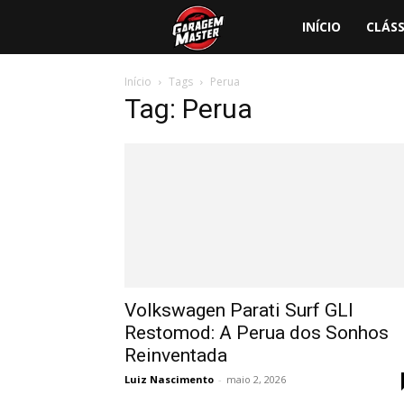
Garagem
INÍCIO
CLÁSS
Master
Início
Tags
Perua
Tag: Perua
Volkswagen Parati Surf GLI
Restomod: A Perua dos Sonhos
Reinventada
Luiz Nascimento
-
maio 2, 2026