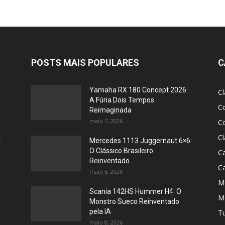
POSTS MAIS POPULARES
C
Yamaha RX 180 Concept 2026:
Cl
A Fúria Dois Tempos
Co
Reimaginada
maio 7, 2026
Co
Cl
,
Mercedes 1113 Juggernaut 6×6:
O Clássico Brasileiro
C
Reinventado
C
maio 6, 2026
M
Scania 142HS Hummer H4: O
M
Monstro Sueco Reinventado
pela IA
Tu
maio 8, 2026