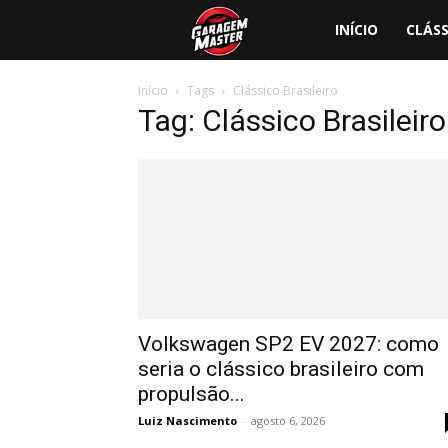
Garagem
INÍCIO
CLÁSS
Master
Início
Tags
Clássico Brasileiro
Tag: Clássico Brasileiro
Volkswagen SP2 EV 2027: como
seria o clássico brasileiro com
propulsão...
Luiz Nascimento
-
agosto 6, 2026