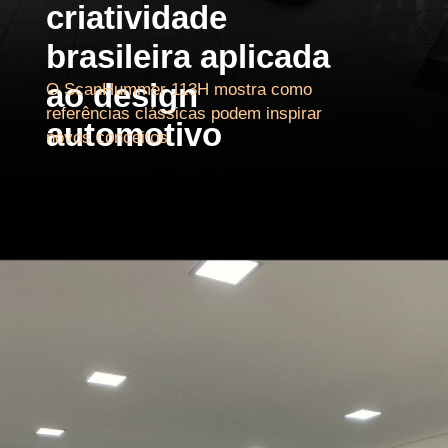
criatividade
brasileira aplicada
ao design
O ScanHummer 113H mostra como
referências clássicas podem inspirar
automotivo
novos conceitos.