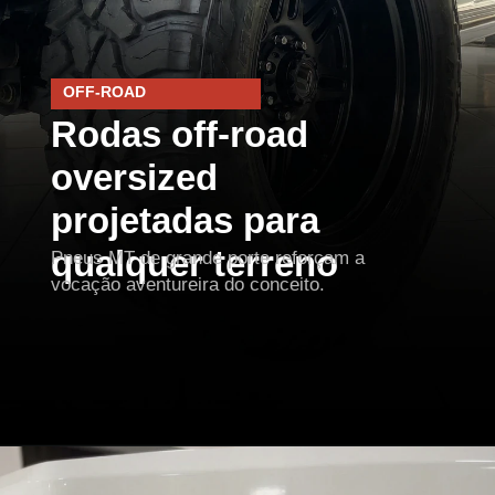
OFF-ROAD
Rodas off-road
oversized
projetadas para
qualquer terreno
Pneus MT de grande porte reforçam a
vocação aventureira do conceito.