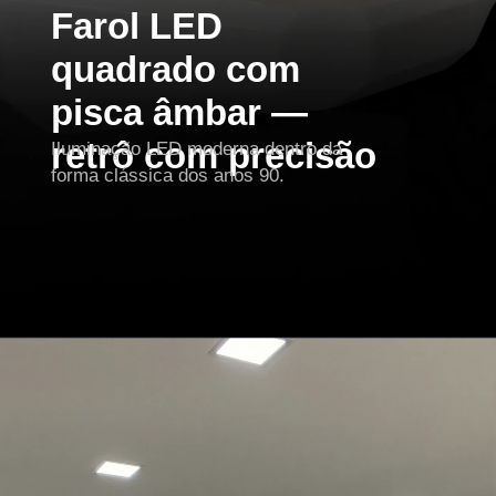
Farol LED
quadrado com
pisca âmbar —
retrô com precisão
Iluminação LED moderna dentro da
forma clássica dos anos 90.