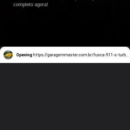
completo agora!
Opening
https://garagemmaster.com.br/fusca-911-s-turbo-o-sonho-brasileiro-recriado-pela-ia/